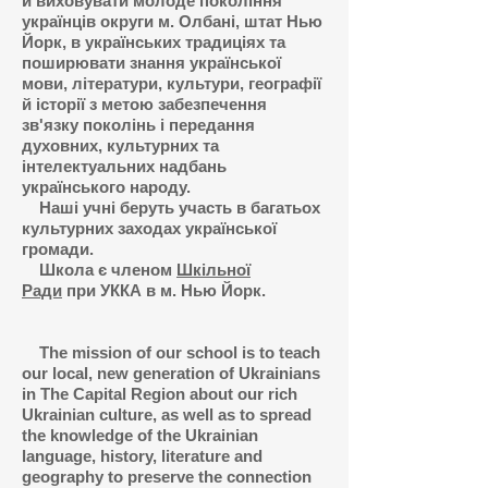
й виховувати молоде покоління
українців округи м. Олбані, штат Нью
Йорк, в українських традиціях та
поширювати знання української
мови, літератури, культури, географії
й історії з метою забезпечення
зв'язку поколінь і передання
духовних, культурних та
інтелектуальних надбань
українського народу.
Наші учні беруть участь в багатьох
культурних заходах української
громади.
Школа є членом
Шкільної
Ради
при УККА в м. Нью Йорк.
The mission of our school is to teach
our local, new generation of Ukrainians
in The Capital Region about our rich
Ukrainian culture, as well as to spread
the knowledge of the Ukrainian
language, history, literature and
geography to preserve the connection