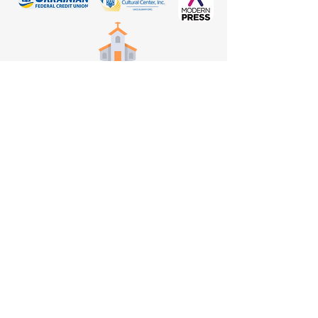
St. Nicholas Ukrainian Catholic Church, Watervliet
St. Nicholas Ukrainian Orthodox Church, Troy
St. Peter and Paul Ukrainian Catholic Church,
Cohoes
First Name
Last Name
Email
Message